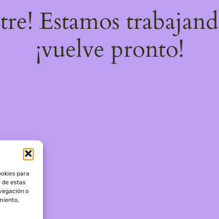
stre! Estamos trabajand
¡vuelve pronto!
ookies para
o de estas
vegación o
imiento,