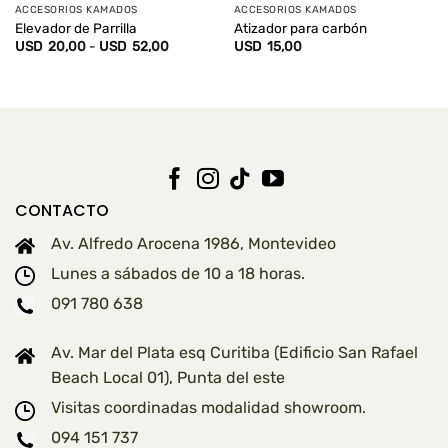
ACCESORIOS KAMADOS
ACCESORIOS KAMADOS
Elevador de Parrilla
Atizador para carbón
Rango
USD
20,00
-
USD
52,00
USD
15,00
de
precios:
desde
USD
20,00
hasta
USD
52,00
CONTACTO
Av. Alfredo Arocena 1986, Montevideo
Lunes a sábados de 10 a 18 horas.
091 780 638
Av. Mar del Plata esq Curitiba (Edificio San Rafael
Beach Local 01), Punta del este
Visitas coordinadas modalidad showroom.
094 151 737