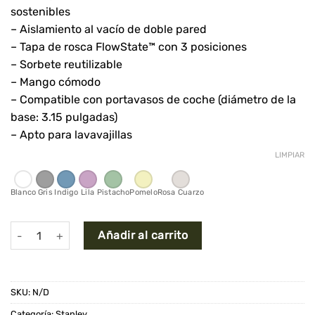
sostenibles
– Aislamiento al vacío de doble pared
– Tapa de rosca FlowState™ con 3 posiciones
– Sorbete reutilizable
– Mango cómodo
– Compatible con portavasos de coche (diámetro de la
base: 3.15 pulgadas)
– Apto para lavavajillas
LIMPIAR
Blanco
Gris
Indigo
Lila
Pistacho
Pomelo
Rosa Cuarzo
Vaso Jarra Stanley Quencher 30 Oz cantidad
Añadir al carrito
SKU:
N/D
Categoría:
Stanley