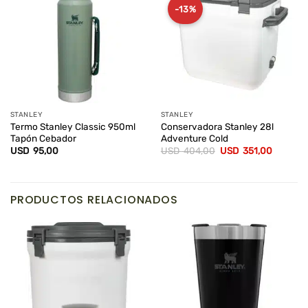
-13%
STANLEY
STANLEY
Termo Stanley Classic 950ml
Conservadora Stanley 28l
Tapón Cebador
Adventure Cold
El
El
USD
95,00
USD
404,00
USD
351,00
precio
precio
original
actual
era:
es:
USD
USD
404,00.
351,00.
PRODUCTOS RELACIONADOS