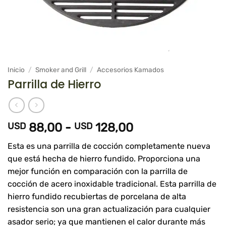
Inicio
/
Smoker and Grill
/
Accesorios Kamados
Parrilla de Hierro
Rango
USD
88,00
-
USD
128,00
de
Esta es una parrilla de cocción completamente nueva
precios:
que está hecha de hierro fundido. Proporciona una
desde
mejor función en comparación con la parrilla de
USD
cocción de acero inoxidable tradicional. Esta parrilla de
88,00
hierro fundido recubiertas de porcelana de alta
hasta
resistencia son una gran actualización para cualquier
USD
asador serio; ya que mantienen el calor durante más
128,00