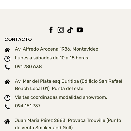
USD
20,00
hasta
USD
52,00
CONTACTO
Av. Alfredo Arocena 1986, Montevideo
Lunes a sábados de 10 a 18 horas.
091 780 638
Av. Mar del Plata esq Curitiba (Edificio San Rafael
Beach Local 01), Punta del este
Visitas coordinadas modalidad showroom.
094 151 737
Juan María Pérez 2883, Provaca Trouville (Punto
de venta Smoker and Grill)