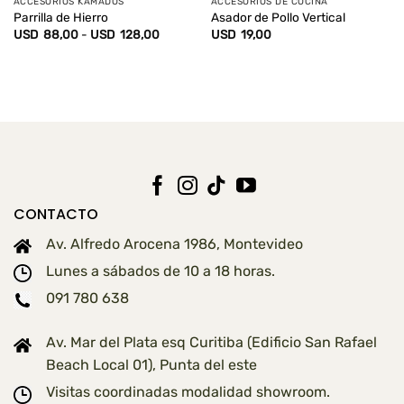
ACCESORIOS KAMADOS
ACCESORIOS DE COCINA
Parrilla de Hierro
Asador de Pollo Vertical
Rango
USD
88,00
-
USD
128,00
USD
19,00
de
precios:
desde
USD
88,00
hasta
USD
128,00
CONTACTO
Av. Alfredo Arocena 1986, Montevideo
Lunes a sábados de 10 a 18 horas.
091 780 638
Av. Mar del Plata esq Curitiba (Edificio San Rafael
Beach Local 01), Punta del este
Visitas coordinadas modalidad showroom.